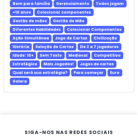
Bom para família
Gerenciamento
Todos jogam
+10 anos
Colecionar componentes
Gestão de mãos
Gestão de Mão
Diferentes Habilidades
Colecionar Componentes
Ação Simultânea
Jogo de Cartas
Civilização
História
Seleção de Cartas
De 2 a 7 jogadores
Idade: 10+
Sem Texto
Medieval
Competitivo
Estratégico
Mais Jogados!
Jogos de cartas
Qual será sua estratégia?
Para começar
Euro
Galera
SIGA-NOS NAS REDES SOCIAIS