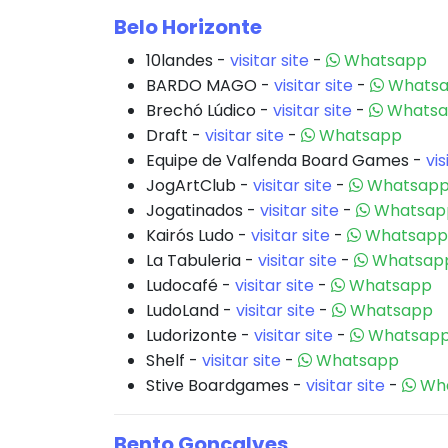
Belo Horizonte
10landes -
visitar site
-
Whatsapp
BARDO MAGO -
visitar site
-
Whats
Brechó Lúdico -
visitar site
-
Whats
Draft -
visitar site
-
Whatsapp
Equipe de Valfenda Board Games -
vis
JogArtClub -
visitar site
-
Whatsap
Jogatinados -
visitar site
-
Whatsap
Kairós Ludo -
visitar site
-
Whatsapp
La Tabuleria -
visitar site
-
Whatsap
Ludocafé -
visitar site
-
Whatsapp
LudoLand -
visitar site
-
Whatsapp
Ludorizonte -
visitar site
-
Whatsap
Shelf -
visitar site
-
Whatsapp
Stive Boardgames -
visitar site
-
Wh
Bento Gonçalves