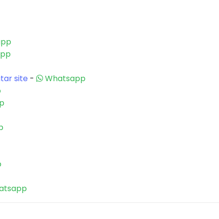
app
app
itar site
-
Whatsapp
p
p
p
p
atsapp