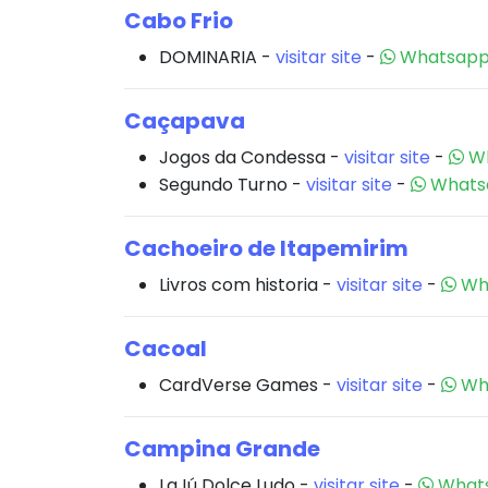
Cabo Frio
DOMINARIA -
visitar site
-
Whatsap
Caçapava
Jogos da Condessa -
visitar site
-
Wh
Segundo Turno -
visitar site
-
Whats
Cachoeiro de Itapemirim
Livros com historia -
visitar site
-
Wh
Cacoal
CardVerse Games -
visitar site
-
Wh
Campina Grande
LaJú Dolce Ludo -
visitar site
-
What