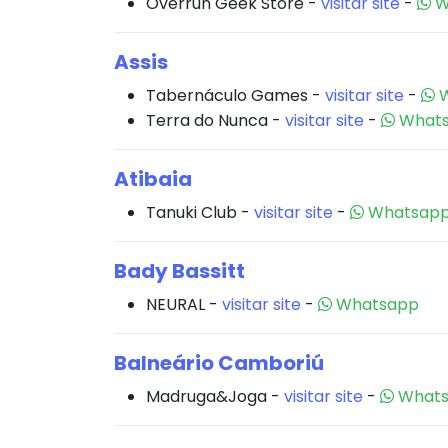
Overrun Geek Store -
visitar site
-
W
Assis
Tabernáculo Games -
visitar site
-
W
Terra do Nunca -
visitar site
-
What
Atibaia
Tanuki Club -
visitar site
-
Whatsap
Bady Bassitt
NEURAL -
visitar site
-
Whatsapp
Balneário Camboriú
Madruga&Joga -
visitar site
-
What