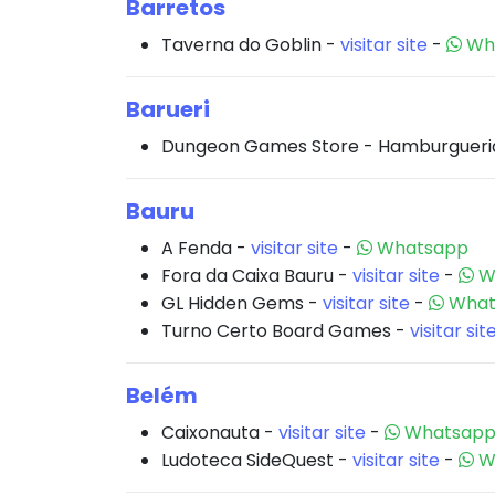
Barretos
Taverna do Goblin -
visitar site
-
Wh
Barueri
Dungeon Games Store - Hamburgueri
Bauru
A Fenda -
visitar site
-
Whatsapp
Fora da Caixa Bauru -
visitar site
-
W
GL Hidden Gems -
visitar site
-
What
Turno Certo Board Games -
visitar sit
Belém
Caixonauta -
visitar site
-
Whatsap
Ludoteca SideQuest -
visitar site
-
W