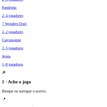
Pandemic
2–4 jogadores
7 Wonders Duel
2–2 jogadores
Carcassonne
2–5 jogadores
Jenga
1–8 jogadores
🔎
1 · Ache o jogo
Busque ou navegue o acervo.
📍