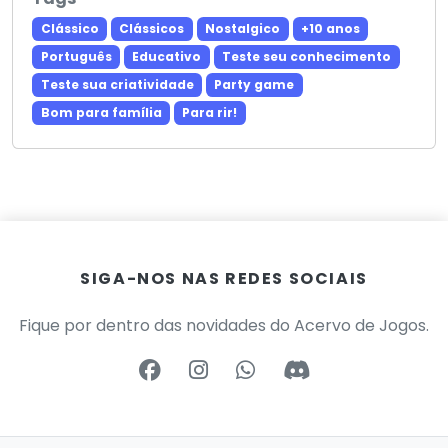
Clássico
Clássicos
Nostalgico
+10 anos
Português
Educativo
Teste seu conhecimento
Teste sua criatividade
Party game
Bom para família
Para rir!
SIGA-NOS NAS REDES SOCIAIS
Fique por dentro das novidades do Acervo de Jogos.