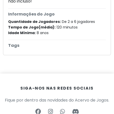
não incluso!
Informações do Jogo
Quantidade de Jogadores:
De 2 a 6 jogadores
Tempo de Jogo(média):
120 minutos
Idade Mínima:
8 anos
Tags
SIGA-NOS NAS REDES SOCIAIS
Fique por dentro das novidades do Acervo de Jogos.