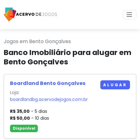
Jogos em Bento Gonçalves
Banco Imobiliário para alugar em
Bento Gonçalves
Boardland Bento Gonçalves
ALUGAR
Loja:
boardlandbg.acervodejogos.com.br
R$ 35,00
- 5 dias
R$ 50,00
- 10 dias
Disponível