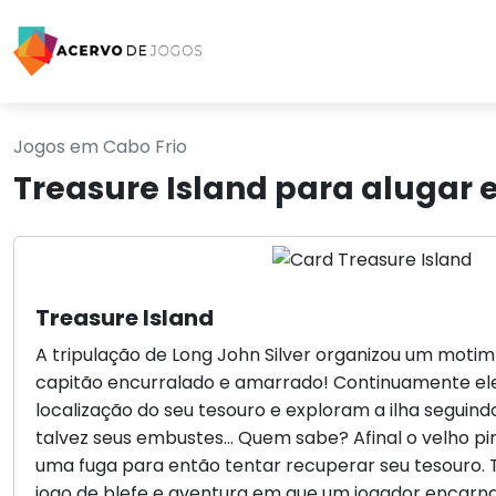
Jogos em Cabo Frio
Treasure Island para alugar 
Treasure Island
A tripulação de Long John Silver organizou um moti
capitão encurralado e amarrado! Continuamente el
localização do seu tesouro e exploram a ilha seguind
talvez seus embustes... Quem sabe? Afinal o velho p
uma fuga para então tentar recuperar seu tesouro. 
jogo de blefe e aventura em que um jogador encarn