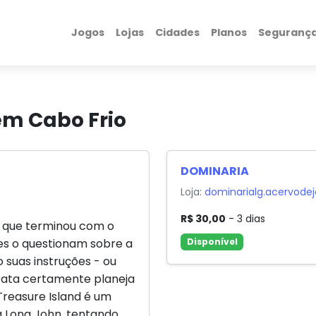
Jogos
Lojas
Cidades
Planos
Seguranç
em Cabo Frio
DOMINARIA
Loja:
dominarialg.acervode
R$ 30,00
- 3 dias
m que terminou com o
es o questionam sobre a
Disponível
o suas instruções - ou
irata certamente planeja
Treasure Island é um
a Long John, tentando