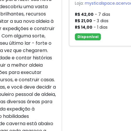
Loja:
mysticalspace.acervo
ê descobriu uma vasta
brilhantes, recursos
R$ 42,00
- 7 dias
R$ 21,00
- 3 dias
tar a sua nova aldeia à
R$ 14,00
- 1 dias
 expedições e construir
. Com alguma sorte,
Disponível
seu último lar - forte o
ima vez que chegarem.
ade e contar histórias
ir a melhor aldeia
eões para executar
rsos, e construir casas.
, e você deve decidir a
leiro pessoal de aldeia,
las diversas áreas para
 da expedição à
 habilidades
de caverna está abaixo
lugar onde aparece a