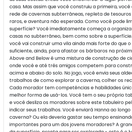
casa. Mas assim que você construiu a primeira, voc
rede de cavernas subterrâneas, repleta de tesouros 
raros, e aventura não esperada. Como você pode limi
superfície? Você imediatamente começa a organizar
casas no subterrâneo, bem como sobre a superfície
você vai construir uma vila ainda mais forte do que o 
suficiente, ainda, para afastar os bárbaros na próx
Above and Below é uma mistura de construção de cid
onde você e até três amigos competem para constru
acima e abaixo do solo. No jogo, você envia seus ald
trabalhos de como explorar a caverna, colher os recu
Cada morador tem competências e habilidades únicas
melhor forma de usá-los. Você tem o seu próprio tabu
e você desliza os moradores sobre este tabuleiro pe
indicar seus trabalhos. Você enviará Hanna ao longo
caverna? Ou ela deveria gastar seu tempo ensinando
importantes para um dos jovens moradores? A gran
da superfície, pronta para ser explorada - este é o 