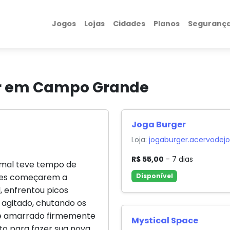
Jogos
Lojas
Cidades
Planos
Seguranç
ar em Campo Grande
Joga Burger
Loja:
jogaburger.acervodej
R$ 55,00
- 7 dias
ê mal teve tempo de
eles começarem a
Disponível
, enfrentou picos
agitado, chutando os
bê amarrado firmemente
Mystical Space
ito para fazer sua nova