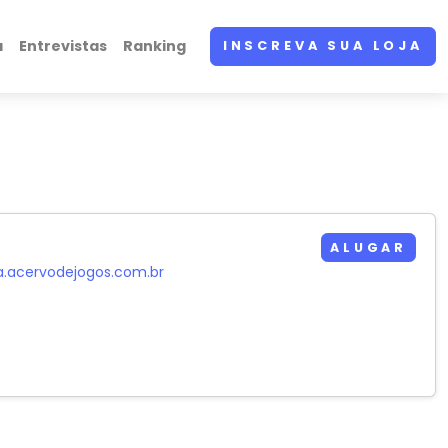
a
Entrevistas
Ranking
INSCREVA SUA LOJA
ALUGAR
a.acervodejogos.com.br