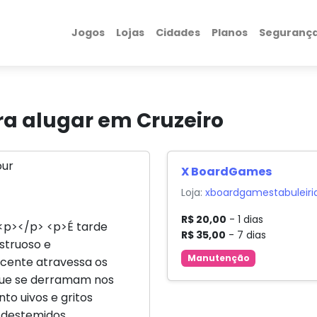
Jogos
Lojas
Cidades
Planos
Seguranç
ra alugar em Cruzeiro
X BoardGames
Loja:
xboardgamestabuleiri
R$ 20,00
- 1 dias
<p></p> <p>É tarde
R$ 35,00
- 7 dias
struoso e
Manutenção
scente atravessa os
 que se derramam nos
to uivos e gritos
 destemidos