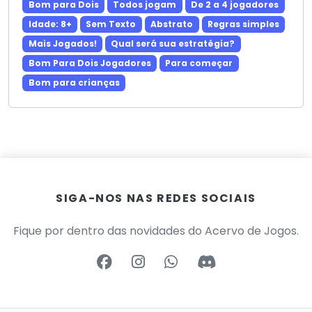
Bom para Dois
Todos jogam
De 2 a 4 jogadores
Idade: 8+
Sem Texto
Abstrato
Regras simples
Mais Jogados!
Qual será sua estratégia?
Bom Para Dois Jogadores
Para começar
Bom para crianças
SIGA-NOS NAS REDES SOCIAIS
Fique por dentro das novidades do Acervo de Jogos.