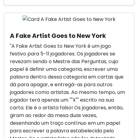
A Fake Artist Goes to New York
"A Fake Artist Goes to New York é um jogo
festivo para 5-11 jogadores. Os jogadores se
revezam sendo o Mestre das Perguntas, cujo
papel é definir uma categoria, escrever uma
palavra dentro dessa categoria em cartas que
dá para apagar, e entregá-as para outros
jogadores como artistas. Ao mesmo tempo, um
jogador terá apenas um ""X"" escrito na sua
carta. Ele é o artista falso! Os jogadores, então,
giram ao redor da mesa duas vezes,
desenhando um traço contínuo em um papel
para escrever a palavra estabelecida pelo