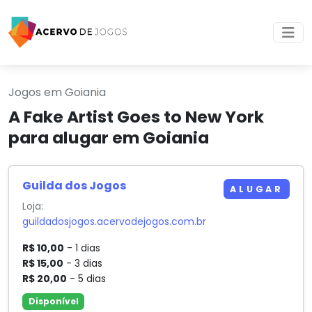
Jogos em Goiania
A Fake Artist Goes to New York
para alugar em Goiania
Guilda dos Jogos
ALUGAR
Loja:
guildadosjogos.acervodejogos.com.br
R$ 10,00
- 1 dias
R$ 15,00
- 3 dias
R$ 20,00
- 5 dias
Disponível