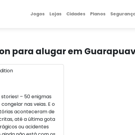
Jogos
Lojas
Cidades
Planos
Seguranç
ition para alugar em Guarapua
k stories! – 50 enigmas
ongelar nas veias. E o
istórias aconteceram de
itas, até a última gota
trágicos ou acidentes
ê ainda não está com os