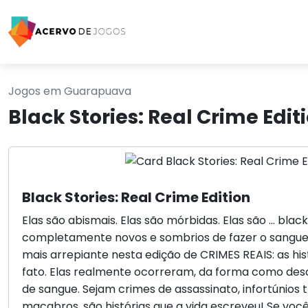
Jogos em Guarapuava
Black Stories: Real Crime Ed
Black Stories: Real Crime Edition
Elas são abismais. Elas são mórbidas. Elas são ... blac
completamente novos e sombrios de fazer o sangue c
mais arrepiante nesta edição de CRIMES REAIS: as h
fato. Elas realmente ocorreram, da forma como descr
de sangue. Sejam crimes de assassinato, infortúnios 
macabros, são histórias que a vida escreveu! Se voc