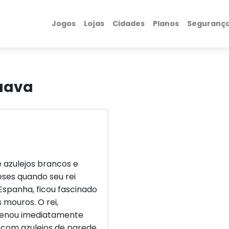
Jogos
Lojas
Cidades
Planos
Seguranç
uava
e azulejos brancos e
ses quando seu rei
 Espanha, ficou fascinado
 mouros. O rei,
rdenou imediatamente
 com azulejos de parede