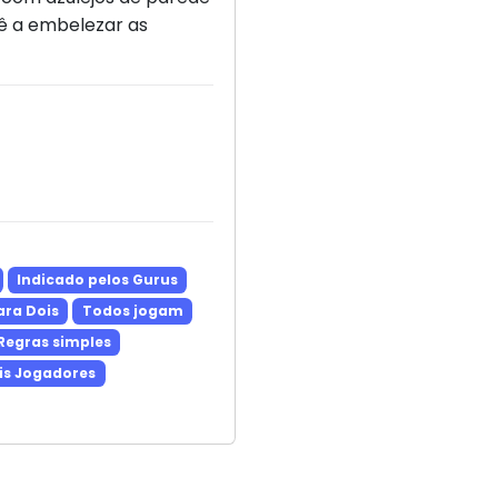
cê a embelezar as
Indicado pelos Gurus
ra Dois
Todos jogam
Regras simples
is Jogadores