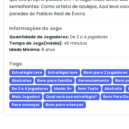
semelhantes. Como artista de azulejos, Azul leva vo
paredes do Palácio Real de Évora.
Informações do Jogo
Quantidade de Jogadores:
De 2 a 4 jogadores
Tempo de Jogo(média):
45 minutos
Idade Mínima:
8 anos
Tags
Estratégia Leve
Estratégia leve
Bom para 2 jogadores
Abstratos
Bom para família
Gerenciamento
Bom pa
De 2 a 4 jogadores
Idade: 8+
Sem Texto
Abstrato
Mais Jogados!
Qual será sua estratégia?
Bom Para Do
Para começar
Bom para crianças