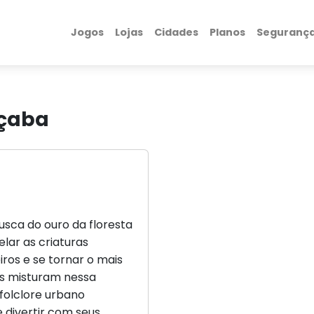
Jogos
Lojas
Cidades
Planos
Seguranç
açaba
sca do ouro da floresta
lar as criaturas
ros e se tornar o mais
es misturam nessa
 folclore urbano
 divertir com seus