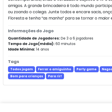
amigos. A grande brincadeira é todo mundo particip
ou zoando o colega. Junte todos e encare sacis, onça
Floresta e tenha “as manha” para se tornar o maior 
Informações do Jogo
Quantidade de Jogadores:
De 3 a 6 jogadores
Tempo de Jogo(média):
60 minutos
Idade Mínima:
14 anos
Tags
Todos jogam
Ferrar o amiguinho
Party game
Nego
Bom para crianças
Para rir!