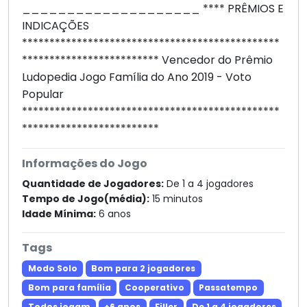
____________________ **** PRÊMIOS E
INDICAÇÕES
***********************************************
************************* Vencedor do Prêmio
Ludopedia Jogo Família do Ano 2019 - Voto
Popular
***********************************************
*************************
Informações do Jogo
Quantidade de Jogadores:
De 1 a 4 jogadores
Tempo de Jogo(média):
15 minutos
Idade Mínima:
6 anos
Tags
Modo Solo
Bom para 2 jogadores
Bom para família
Cooperativo
Passatempo
Todos jogam
+6 anos
Filler
De 1 a 4 jogadores