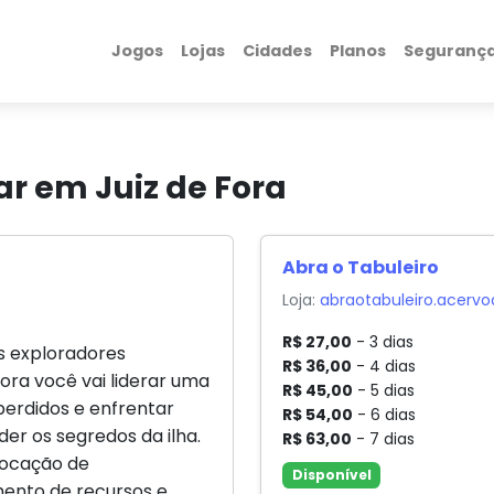
Jogos
Lojas
Cidades
Planos
Seguranç
ar em Juiz de Fora
Abra o Tabuleiro
Loja:
abraotabuleiro.acervo
R$ 27,00
- 3 dias
s exploradores
R$ 36,00
- 4 dias
ora você vai liderar uma
R$ 45,00
- 5 dias
perdidos e enfrentar
R$ 54,00
- 6 dias
er os segredos da ilha.
R$ 63,00
- 7 dias
locação de
Disponível
ento de recursos e