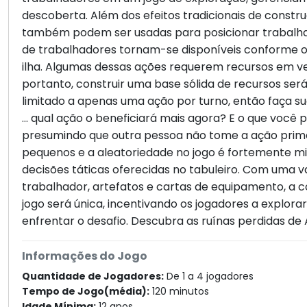
descoberta. Além dos efeitos tradicionais de constr
também podem ser usadas para posicionar trabalha
de trabalhadores tornam-se disponíveis conforme o
ilha. Algumas dessas ações requerem recursos em ve
portanto, construir uma base sólida de recursos será
limitado a apenas uma ação por turno, então faça s
... qual ação o beneficiará mais agora? E o que você p
presumindo que outra pessoa não tome a ação prime
pequenos e a aleatoriedade no jogo é fortemente mi
decisões táticas oferecidas no tabuleiro. Com uma 
trabalhador, artefatos e cartas de equipamento, a 
jogo será única, incentivando os jogadores a explora
enfrentar o desafio. Descubra as ruínas perdidas de
Informações do Jogo
Quantidade de Jogadores:
De 1 a 4 jogadores
Tempo de Jogo(média):
120 minutos
Idade Mínima:
12 anos