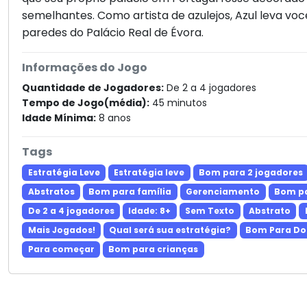
semelhantes. Como artista de azulejos, Azul leva vo
paredes do Palácio Real de Évora.
Informações do Jogo
Quantidade de Jogadores:
De 2 a 4 jogadores
Tempo de Jogo(média):
45 minutos
Idade Mínima:
8 anos
Tags
Estratégia Leve
Estratégia leve
Bom para 2 jogadores
Abstratos
Bom para família
Gerenciamento
Bom pa
De 2 a 4 jogadores
Idade: 8+
Sem Texto
Abstrato
Mais Jogados!
Qual será sua estratégia?
Bom Para Do
Para começar
Bom para crianças