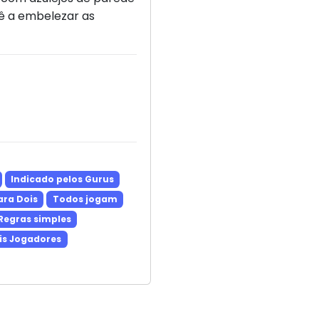
cê a embelezar as
Indicado pelos Gurus
ra Dois
Todos jogam
Regras simples
is Jogadores