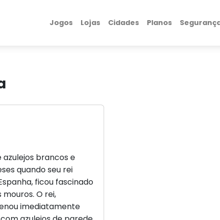
Jogos
Lojas
Cidades
Planos
Seguranç
a
e azulejos brancos e
ses quando seu rei
 Espanha, ficou fascinado
 mouros. O rei,
rdenou imediatamente
 com azulejos de parede