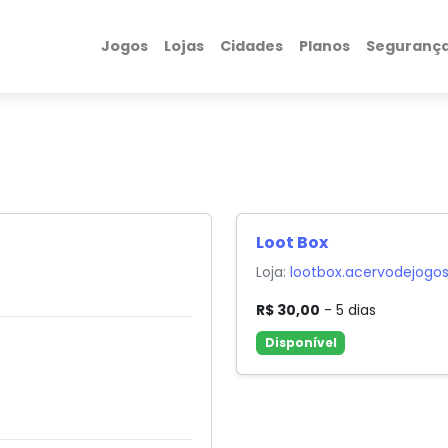
Jogos
Lojas
Cidades
Planos
Seguranç
Loot Box
Loja:
lootbox.acervodejogo
R$ 30,00
- 5 dias
Disponível