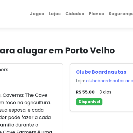
Jogos
Lojas
Cidades
Planos
Seguranç
ara alugar em Porto Velho
Clube Boardnautas
Loja:
clubeboardnautas.ace
R$ 55,00
- 3 dias
a, Caverna: The Cave
 foco na agricultura.
Disponível
sua esposa, e cada
dor pode fazer a cada
amília durante o
he Cave Farmers é uma