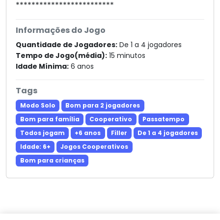
*************************
Informações do Jogo
Quantidade de Jogadores:
De 1 a 4 jogadores
Tempo de Jogo(média):
15 minutos
Idade Mínima:
6 anos
Tags
Modo Solo
Bom para 2 jogadores
Bom para família
Cooperativo
Passatempo
Todos jogam
+6 anos
Filler
De 1 a 4 jogadores
Idade: 6+
Jogos Cooperativos
Bom para crianças