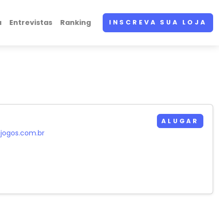
a
Entrevistas
Ranking
INSCREVA SUA LOJA
ALUGAR
ejogos.com.br