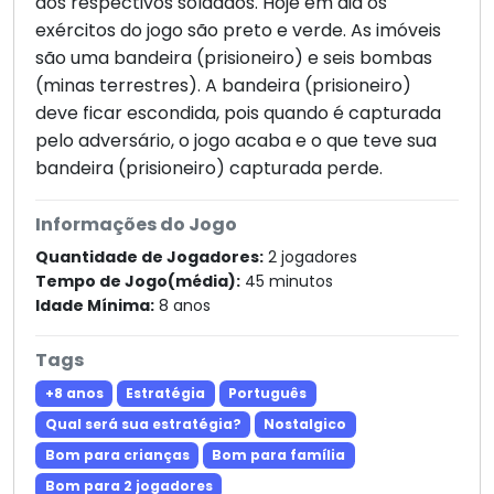
dos respectivos soldados. Hoje em dia os
exércitos do jogo são preto e verde. As imóveis
são uma bandeira (prisioneiro) e seis bombas
(minas terrestres). A bandeira (prisioneiro)
deve ficar escondida, pois quando é capturada
pelo adversário, o jogo acaba e o que teve sua
bandeira (prisioneiro) capturada perde.
Informações do Jogo
Quantidade de Jogadores:
2 jogadores
Tempo de Jogo(média):
45 minutos
Idade Mínima:
8 anos
Tags
+8 anos
Estratégia
Português
Qual será sua estratégia?
Nostalgico
Bom para crianças
Bom para família
Bom para 2 jogadores