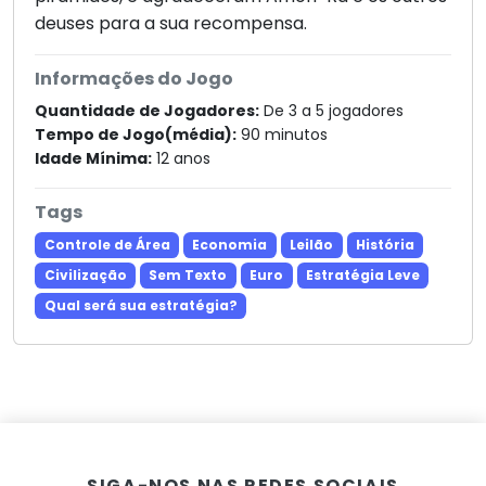
deuses para a sua recompensa.
Informações do Jogo
Quantidade de Jogadores:
De 3 a 5 jogadores
Tempo de Jogo(média):
90 minutos
Idade Mínima:
12 anos
Tags
Controle de Área
Economia
Leilão
História
Civilização
Sem Texto
Euro
Estratégia Leve
Qual será sua estratégia?
SIGA-NOS NAS REDES SOCIAIS