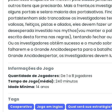
outros itens que precisarão. Mais a frente,os invest
alguns portais e selara maioria dos portaisativos. F
portaistenham sido trancadose os investigadores t
valiosas, feitiços, pistas e aliados, eles devem fazer 
desesperada investida nos mythos(vou manter a pa
escrita desta forma nas regras), tentando fechar ou 
Ou os investigadores obtêm sucesso e o mundo sobrev
falharem e o Grande Anciãodesperta para a batalha
Grande Anciãodespertar, os investigadores devem lu
Informações do Jogo
Quantidade de Jogadores:
De 1 a 8 jogadores
Tempo de Jogo(média):
240 minutos
Idade Mínima:
14 anos
Tags
Cooperativo
Jogo em ingles
Qual será sua estratégia