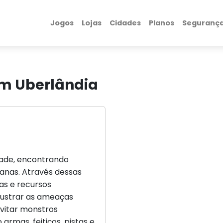
Jogos
Lojas
Cidades
Planos
Seguranç
em Uberlândia
dade, encontrando
danas. Através dessas
as e recursos
frustrar as ameaças
evitar monstros
rmas, feitiços, pistas e