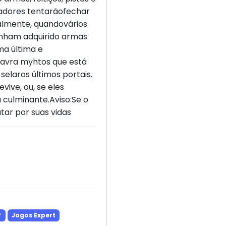
igadores tentarãofechar
inalmente, quandovários
enham adquirido armas
uma última e
lavra myhtos que está
selaros últimos portais.
ive, ou, se eles
 culminante.Aviso:Se o
tar por suas vidas
?
Jogos Expert