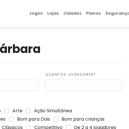
Jogos
Lojas
Cidades
Planos
Seguranç
Bárbara
QUANTOS JOGADORES?
s
Arte
Ação Simultânea
res
Bom para Dois
Bom para crianças
Clássicos
Competitivo
De 2 a 4 jogadores