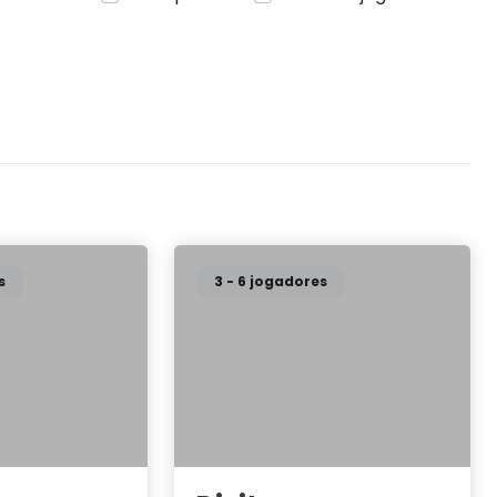
s
3 - 6 jogadores