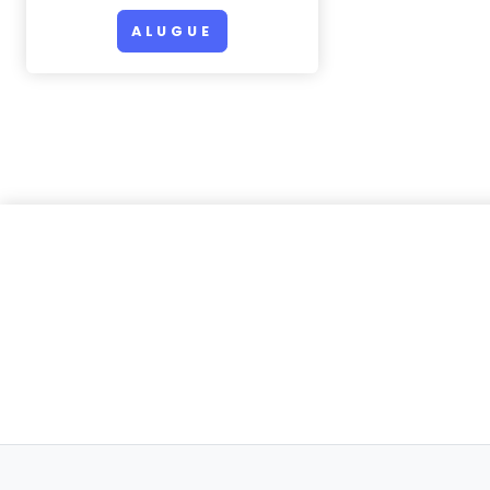
ALUGUE