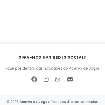
SIGA-NOS NAS REDES SOCIAIS
Fique por dentro das novidades do Acervo de Jogos.
© 2026
Acervo de Jogos
. Todos os direitos reservados.