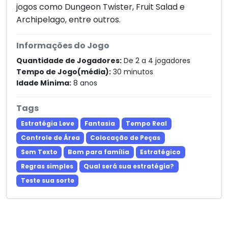
jogos como Dungeon Twister, Fruit Salad e
Archipelago, entre outros.
Informações do Jogo
Quantidade de Jogadores:
De 2 a 4 jogadores
Tempo de Jogo(média):
30 minutos
Idade Mínima:
8 anos
Tags
Estratégia Leve
Fantasia
Tempo Real
Controle de Área
Colocação de Peças
Sem Texto
Bom para família
Estratégico
Regras simples
Qual será sua estratégia?
Teste sua sorte