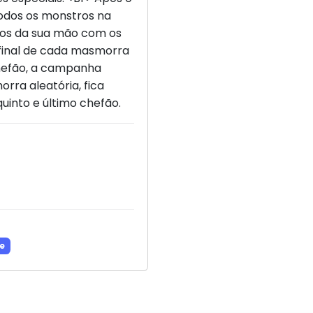
odos os monstros na
los da sua mão com os
 final de cada masmorra
chefão, a campanha
rra aleatória, fica
quinto e último chefão.
e