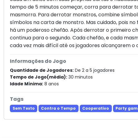
tempo de 5 minutos começar, corra para derrotar t
masmorra. Para derrotar monstros, combine símbo
símbolos na carta de monstro. Mas cuidado, pois no
há um poderoso chefão. Após derrotar o primeiro 
continua para o segundo. Cada chefão, e cada masmo
cada vez mais difícil até os jogadores alcançarem o 
Informações do Jogo
Quantidade de Jogadores:
De 2 a 5 jogadores
Tempo de Jogo(média):
30 minutos
Idade Mínima:
8 anos
Tags
Sem Texto
Contra o Tempo
Cooperativo
Party gam