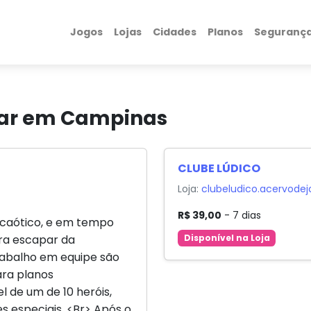
Jogos
Lojas
Cidades
Planos
Seguranç
gar em Campinas
CLUBE LÚDICO
Loja:
clubeludico.acervode
R$ 39,00
- 7 dias
 caótico, e em tempo
ara escapar da
Disponível na Loja
abalho em equipe são
ara planos
 de um de 10 heróis,
s especiais. <Br> Após o