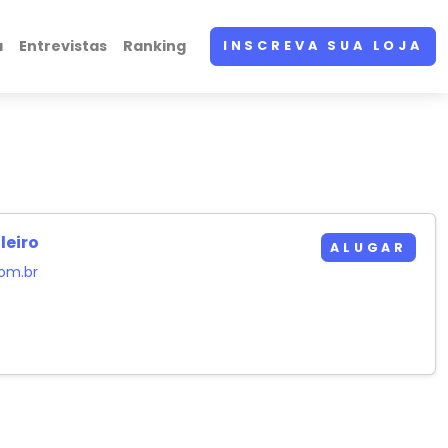
a
Entrevistas
Ranking
INSCREVA SUA LOJA
leiro
ALUGAR
com.br