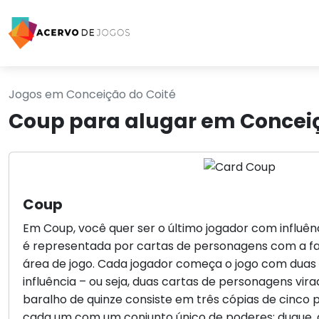
Jogos em Conceição do Coité
Coup para alugar em Conceiç
Coup
Em Coup, você quer ser o último jogador com influênci
é representada por cartas de personagens com a f
área de jogo. Cada jogador começa o jogo com duas
influência – ou seja, duas cartas de personagens vira
baralho de quinze consiste em três cópias de cinco 
cada um com um conjunto único de poderes: duque, 