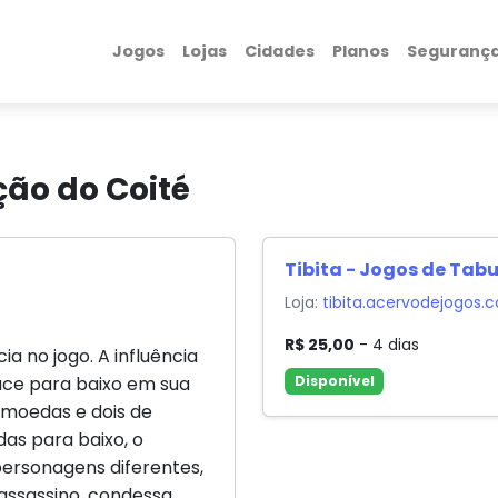
Jogos
Lojas
Cidades
Planos
Seguranç
ão do Coité
Tibita - Jogos de Tabu
Loja:
tibita.acervodejogos.
R$ 25,00
- 4 dias
a no jogo. A influência
ace para baixo em sua
Disponível
 moedas e dois de
das para baixo, o
personagens diferentes,
assassino, condessa,