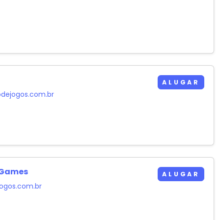
ALUGAR
odejogos.com.br
 Games
ALUGAR
ogos.com.br