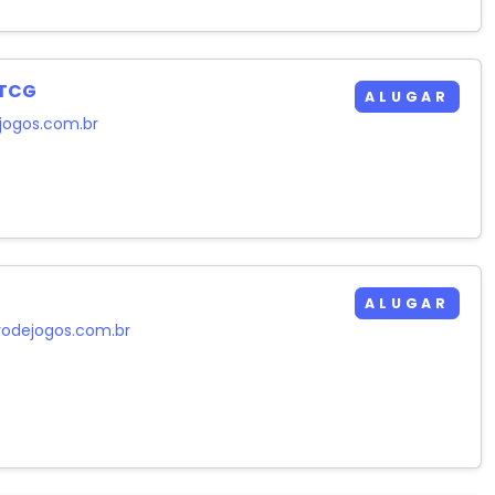
 TCG
ALUGAR
jogos.com.br
ALUGAR
odejogos.com.br