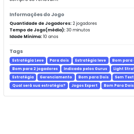
Informações do Jogo
Quantidade de Jogadores:
2 jogadores
Tempo de Jogo(média):
30 minutos
Idade Mínima:
10 anos
Tags
Estratégia Leve
Para dois
Estratégia leve
Bom para 
Bom para 2 jogadores
Indicado pelos Gurus
Light Str
Estratégia
Gerenciamento
Bom para Dois
Sem Text
Qual será sua estratégia?
Jogos Expert
Bom Para Dois