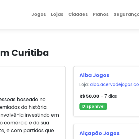
Jogos
Lojas
Cidades
Planos
Seguranç
em Curitiba
Alba Jogos
Loja:
alba.acervodejogos.c
R$ 50,00
- 7 dias
pessoas baseado no
miados da história.
Disponível
envolvê-la investindo em
do comércio e da sua
te, e com partidas que
Alçapão Jogos