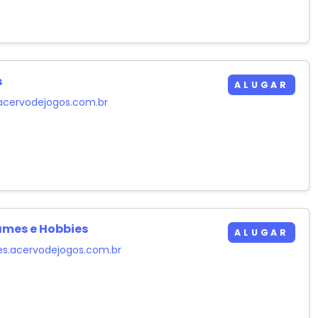
s
ALUGAR
cervodejogos.com.br
mes e Hobbies
ALUGAR
.acervodejogos.com.br