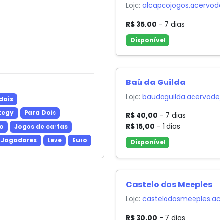
Loja:
alcapaojogos.acervod
R$ 35,00
- 7 dias
Disponível
Baú da Guilda
Loja:
baudaguilda.acervode
dois
ategy
Para Dois
R$ 40,00
- 7 dias
R$ 15,00
- 1 dias
o
Jogos de cartas
 Jogadores
Leve
Euro
Disponível
Castelo dos Meeples
Loja:
castelodosmeeples.ac
R$ 30,00
- 7 dias