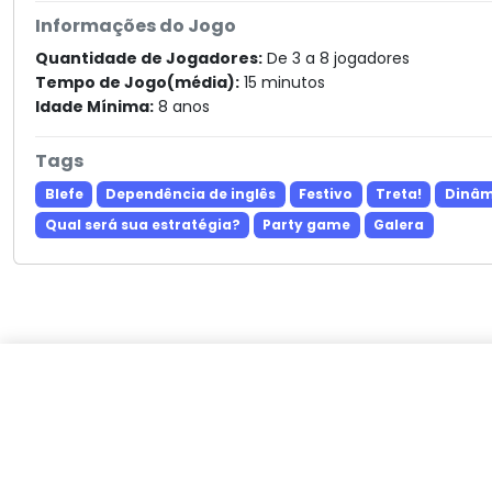
Informações do Jogo
Quantidade de Jogadores:
De 3 a 8 jogadores
Tempo de Jogo(média):
15 minutos
Idade Mínima:
8 anos
Tags
Blefe
Dependência de inglês
Festivo
Treta!
Dinâm
Qual será sua estratégia?
Party game
Galera