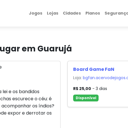
Jogos
Lojas
Cidades
Planos
Seguranç
lugar em Guarujá
Board Game FaN
Loja:
bgfan.acervodejogos.
R$ 25,00
- 3 dias
 lei e os bandidos
chas escurece o céu: é
Disponível
ra acompanhar os índios?
de expor e derrotar os