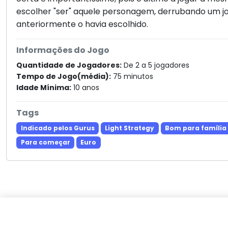
escolher "ser" aquele personagem, derrubando um j
anteriormente o havia escolhido.
Informações do Jogo
Quantidade de Jogadores:
De 2 a 5 jogadores
Tempo de Jogo(média):
75 minutos
Idade Mínima:
10 anos
Tags
Indicado pelos Gurus
Light Strategy
Bom para família
Para começar
Euro