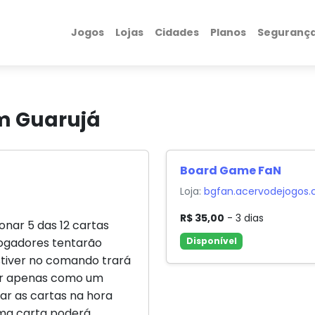
Jogos
Lojas
Cidades
Planos
Seguranç
m Guarujá
Board Game FaN
Loja:
bgfan.acervodejogos.
R$ 35,00
- 3 dias
onar 5 das 12 cartas
jogadores tentarão
Disponível
tiver no comando trará
r apenas como um
ar as cartas na hora
sma carta poderá