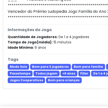
***************************************************
Vencedor do Prêmio Ludopedia Jogo Família do Ano 
***************************************************
Informações do Jogo
Quantidade de Jogadores:
De 1 a 4 jogadores
Tempo de Jogo(média):
15 minutos
Idade Mínima:
6 anos
Tags
Modo Solo
Bom para 2 jogadores
Bom para família
Passatempo
Todos jogam
+6 anos
Filler
De 1 a 4
Jogos Cooperativos
Bom para crianças