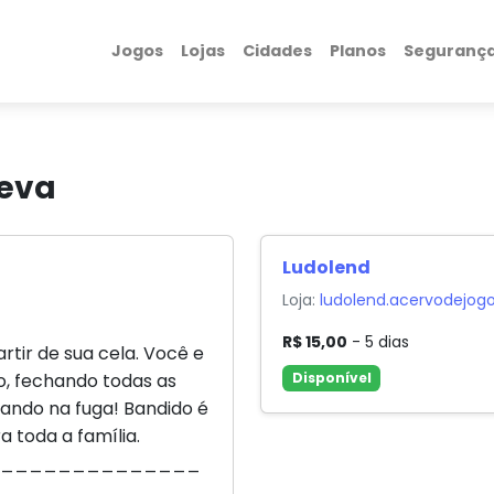
Jogos
Lojas
Cidades
Planos
Seguranç
peva
Ludolend
Loja:
ludolend.acervodejog
R$ 15,00
- 5 dias
rtir de sua cela. Você e
o, fechando todas as
Disponível
ando na fuga! Bandido é
 toda a família.
_______________