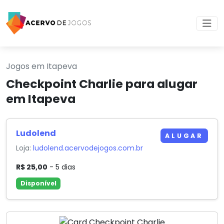
Jogos em Itapeva
Checkpoint Charlie para alugar
em Itapeva
Ludolend
ALUGAR
Loja:
ludolend.acervodejogos.com.br
R$ 25,00
- 5 dias
Disponível