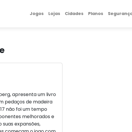
Jogos
Lojas
Cidades
Planos
Seguranç
e
erg, apresenta um livro
com pedaços de madeira
 17 não foi um tempo
omponentes melhorados e
o suas expansões,
ores começam o jogo com