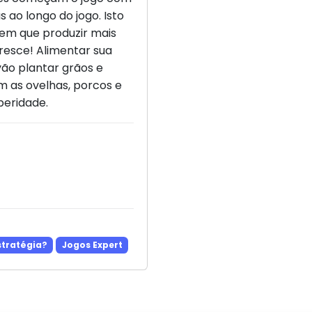
 ao longo do jogo. Isto
em que produzir mais
resce! Alimentar sua
vão plantar grãos e
m as ovelhas, porcos e
peridade.
stratégia?
Jogos Expert