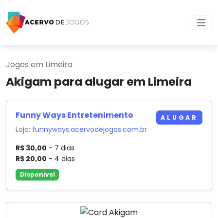
Jogos em Limeira
Akigam para alugar em Limeira
Funny Ways Entretenimento
ALUGAR
Loja:
funnyways.acervodejogos.com.br
R$ 30,00
- 7 dias
R$ 20,00
- 4 dias
Disponível