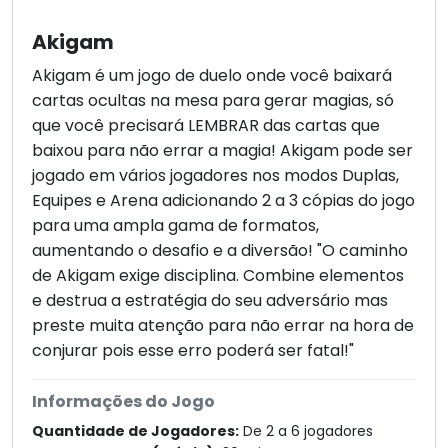
Akigam
Akigam é um jogo de duelo onde você baixará
cartas ocultas na mesa para gerar magias, só
que você precisará LEMBRAR das cartas que
baixou para não errar a magia! Akigam pode ser
jogado em vários jogadores nos modos Duplas,
Equipes e Arena adicionando 2 a 3 cópias do jogo
para uma ampla gama de formatos,
aumentando o desafio e a diversão! "O caminho
de Akigam exige disciplina. Combine elementos
e destrua a estratégia do seu adversário mas
preste muita atenção para não errar na hora de
conjurar pois esse erro poderá ser fatal!"
Informações do Jogo
Quantidade de Jogadores:
De 2 a 6 jogadores