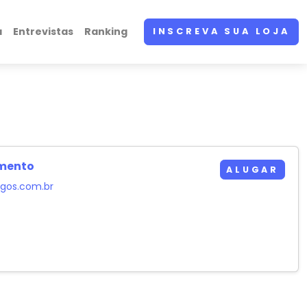
a
Entrevistas
Ranking
INSCREVA SUA LOJA
imento
ALUGAR
gos.com.br