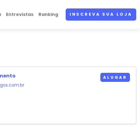
a
Entrevistas
Ranking
INSCREVA SUA LOJA
imento
ALUGAR
gos.com.br