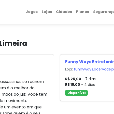
Jogos
Lojas
Cidades
Planos
Seguranç
Limeira
Funny Ways Entreten
Loja:
funnyways.acervodejo
R$ 25,00
- 7 dias
 assassinos se reúnem
R$ 15,00
- 4 dias
uem é o melhor do
Disponível
s mãos do juiz. Você tem
 de movimento
 de um evento em que
r sabe quem é o seu