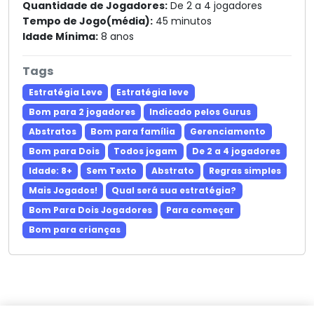
Quantidade de Jogadores:
De 2 a 4 jogadores
Tempo de Jogo(média):
45 minutos
Idade Mínima:
8 anos
Tags
Estratégia Leve
Estratégia leve
Bom para 2 jogadores
Indicado pelos Gurus
Abstratos
Bom para família
Gerenciamento
Bom para Dois
Todos jogam
De 2 a 4 jogadores
Idade: 8+
Sem Texto
Abstrato
Regras simples
Mais Jogados!
Qual será sua estratégia?
Bom Para Dois Jogadores
Para começar
Bom para crianças