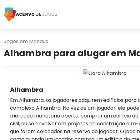
Jogos em Manaus
Alhambra para alugar em M
Alhambra
Em Alhambra, os jogadores adquirem edifícios para 
complexo Alhambra. Na vez de um jogador, ele pode 
mercado monetário aberto, comprar um edifício do
civil, ou se envolver em projetos de construção e re-
que foram colocados na reserva do jogador. O jogo 
como quando um jogador compra um edifício do m