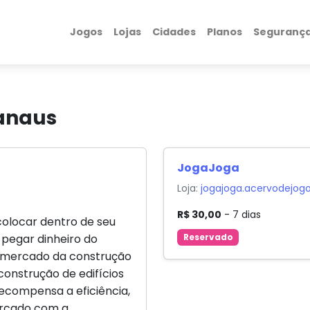
Jogos
Lojas
Cidades
Planos
Seguranç
anaus
JogaJoga
Loja:
jogajoga.acervodejog
R$ 30,00
- 7 dias
colocar dentro de seu
pegar dinheiro do
Reservado
 mercado da construção
construção de edifícios
recompensa a eficiência,
ercado com a