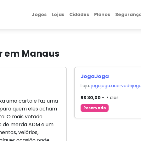
Jogos
Lojas
Cidades
Planos
Seguranç
ar em Manaus
JogaJoga
Loja:
jogajoga.acervodejog
R$ 30,00
- 7 dias
xa uma carta e faz uma
 para quem eles acham
Reservado
ta. O mais votado
go de merda ADM e um
entos, velórios,
alquer ocasião onde