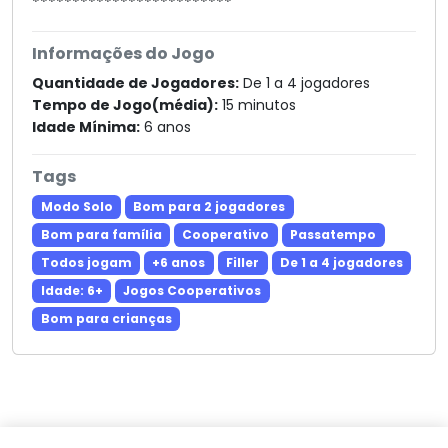
*************************
Informações do Jogo
Quantidade de Jogadores:
De 1 a 4 jogadores
Tempo de Jogo(média):
15 minutos
Idade Mínima:
6 anos
Tags
Modo Solo
Bom para 2 jogadores
Bom para família
Cooperativo
Passatempo
Todos jogam
+6 anos
Filler
De 1 a 4 jogadores
Idade: 6+
Jogos Cooperativos
Bom para crianças