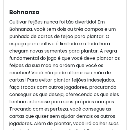
Bohnanza
Cultivar feijões nunca foi tão divertido! Em
Bohnanza, você tem dois ou três campos e um
punhado de cartas de feijão para plantar. O
espaço para cultivo é limitado e a toda hora
chegam novas sementes para plantar. A regra
fundamental do jogo é que você deve plantar os
feijões da sua mão na ordem que você os
recebeu! Você não pode alterar sua mão de
cartas! Para evitar plantar feijões indesejados,
faça trocas com outros jogadores, procurando
conseguir os que deseja, oferecendo os que eles
tenham interesse para seus próprios campos.
Trocando com esperteza, você consegue as
cartas que quiser sem ajudar demais os outros
jogadores. Além de plantar, você irá colher suas