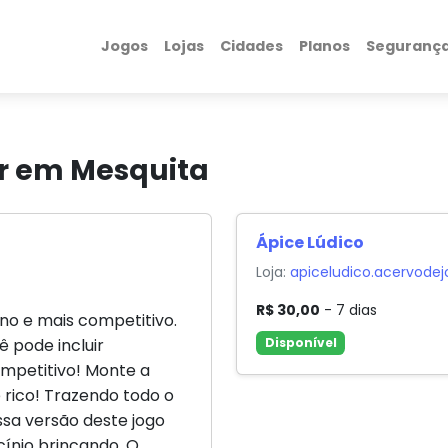
Jogos
Lojas
Cidades
Planos
Seguranç
ar em Mesquita
Ápice Lúdico
Loja:
apiceludico.acervode
R$ 30,00
- 7 dias
no e mais competitivo.
 pode incluir
Disponível
ompetitivo! Monte a
 rico! Trazendo todo o
ssa versão deste jogo
cínio brincando. O