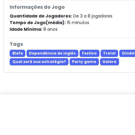
Informações do Jogo
Quantidade de Jogadores:
De 3 a 8 jogadores
Tempo de Jogo(média):
15 minutos
Idade Mínima:
8 anos
Tags
Blefe
Dependência de inglês
Festivo
Treta!
Dinâm
Qual será sua estratégia?
Party game
Galera