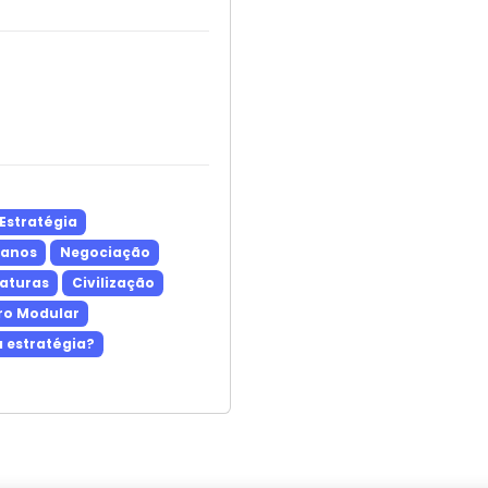
Estratégia
 anos
Negociação
aturas
Civilização
ro Modular
a estratégia?