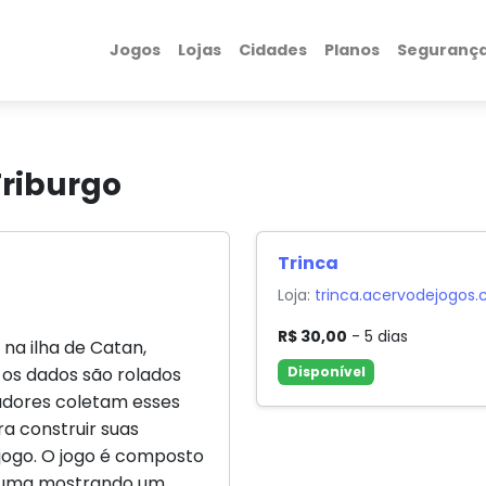
Jogos
Lojas
Cidades
Planos
Seguranç
riburgo
Trinca
Loja:
trinca.acervodejogos.
R$ 30,00
- 5 dias
na ilha de Catan,
, os dados são rolados
Disponível
gadores coletam esses
ra construir suas
o jogo. O jogo é composto
a uma mostrando um