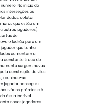
 número. No início do
nas interseções ou
lar dados, coletar
números que estão em
u outros jogadores),
 cartas de
move o ladrão para um
 jogador que tenha
cidades aumentam a
 a constante troca de
o momento surgem novas
pela construção de vilas
o, reunindo-se
m jogador conseguiu
nhou vários prêmios e é
do à sua incrível
uanto novos jogadores