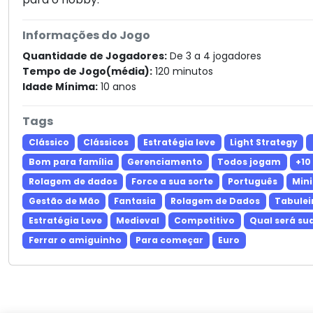
Informações do Jogo
Quantidade de Jogadores:
De 3 a 4 jogadores
Tempo de Jogo(média):
120 minutos
Idade Mínima:
10 anos
Tags
Clássico
Clássicos
Estratégia leve
Light Strategy
Bom para família
Gerenciamento
Todos jogam
+10
Rolagem de dados
Force a sua sorte
Português
Mini
Gestão de Mão
Fantasia
Rolagem de Dados
Tabulei
Estratégia Leve
Medieval
Competitivo
Qual será su
Ferrar o amiguinho
Para começar
Euro