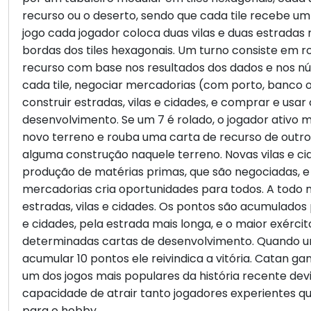
recurso ou o deserto, sendo que cada tile recebe um
jogo cada jogador coloca duas vilas e duas estradas 
bordas dos tiles hexagonais. Um turno consiste em ro
recurso com base nos resultados dos dados e nos 
cada tile, negociar mercadorias (com porto, banco o
construir estradas, vilas e cidades, e comprar e usar
desenvolvimento. Se um 7 é rolado, o jogador ativo 
novo terreno e rouba uma carta de recurso de outro
alguma construção naquele terreno. Novas vilas e 
produção de matérias primas, que são negociadas, e
mercadorias cria oportunidades para todos. A tod
estradas, vilas e cidades. Os pontos são acumulados 
e cidades, pela estrada mais longa, e o maior exércit
determinadas cartas de desenvolvimento. Quando u
acumular 10 pontos ele reivindica a vitória. Catan ga
um dos jogos mais populares da história recente devi
capacidade de atrair tanto jogadores experientes q
para o hobby.