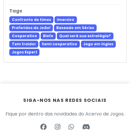
Tags
Confronto de times
Imersivo
Preferidos do João!
Baseado em Séries
Cooperativo
Blefe
Qual será sua estratégia?
Tem traidor
Semi cooperativo
Jogo em ingles
Jogos Expert
SIGA-NOS NAS REDES SOCIAIS
Fique por dentro das novidades do Acervo de Jogos.