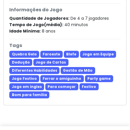
Informações do Jogo
Quantidade de Jogadores:
De 4 a 7 jogadores
Tempo de Jogo(média):
40 minutos
Idade Mínima:
8 anos
Tags
Quebra Gelo
Faroeste
Blefe
Jogo em Equipe
Dedução
Jogo de Cartas
Diferentes Habilidades
Gestão de Mão
Jogo Festivo
Ferrar o amiguinho
Party game
Jogo em ingles
Para começar
Festivo
Bom para família