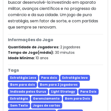
buscar desenvolvê-la investindo em aparato
militar, avanços científicos e no progresso do
comércio e da sua cidade. Um jogo de pura
estratégia, sem fator de sorte, e com partidas
que sempre se renovam.
Informações do Jogo
Quantidade de Jogadores:
2 jogadores
Tempo de Jogo(média):
30 minutos
Idade Mínima:
10 anos
Tags
Estratégia Leve
Para dois
Estratégia leve
Bom para dois
Bom para 2 jogadores
Indicado pelos Gurus
Light Strategy
Para Dois
Estratégia
Gerenciamento
Bom para Dois
Sem Texto
Jogos de cartas