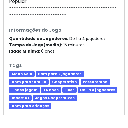
Popular
***********************************************
*************************
Informações do Jogo
Quantidade de Jogadores:
De 1 a 4 jogadores
Tempo de Jogo(média):
15 minutos
Idade Mínima:
6 anos
Tags
Modo Solo
Bom para 2 jogadores
Bom para família
Cooperativo
Passatempo
Todos jogam
+6 anos
Filler
De 1 a 4 jogadores
Idade: 6+
Jogos Cooperativos
Bom para crianças