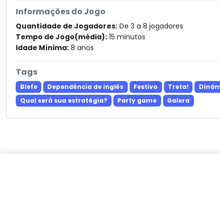
Informações do Jogo
Quantidade de Jogadores:
De 3 a 8 jogadores
Tempo de Jogo(média):
15 minutos
Idade Mínima:
8 anos
Tags
Blefe
Dependência de inglês
Festivo
Treta!
Dinâm
Qual será sua estratégia?
Party game
Galera