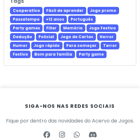
Tags
Cooperativo
Fácil de aprender
Jogo promo
Passatempo
+12 anos
Português
Party games
Filler
Memória
Jogo Festivo
Dedução
Policial
Jogo de Cartas
Horror
Humor
Jogo rápido
Para começar
Terror
Festivo
Bom para família
Party game
SIGA-NOS NAS REDES SOCIAIS
Fique por dentro das novidades do Acervo de Jogos.